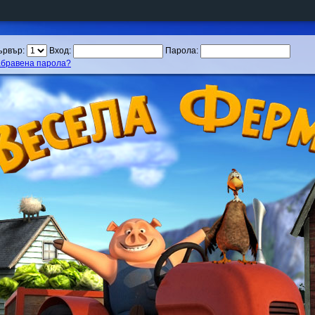
ървър:
Вход:
Парола:
абравена парола?