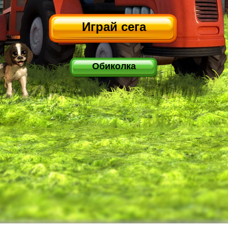
Играй сега
Обиколка